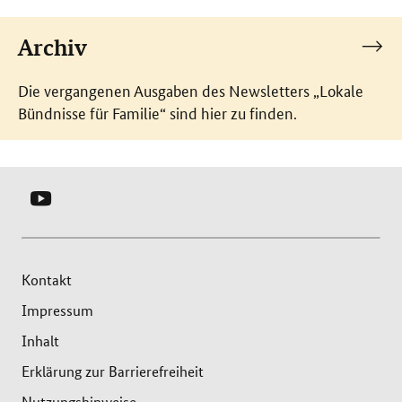
Archiv
Die vergangenen Ausgaben des Newsletters „Lokale
Bündnisse für Familie“ sind hier zu finden.
YOUTUBE
-
SERVICEBÜRO
LOKALE
Kontakt
BÜNDNISSE
Impressum
FÜR
Inhalt
FAMILIE
Erklärung zur Barrierefreiheit
Nutzungshinweise