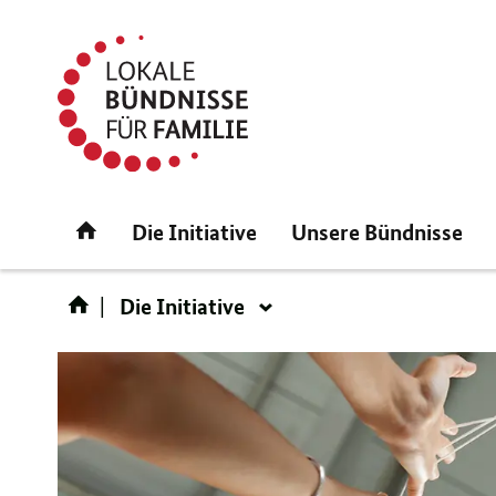
Direktlink:
Startseite
Die Initiative
Unsere Bündnisse
Die Initiative
Die
Initiative