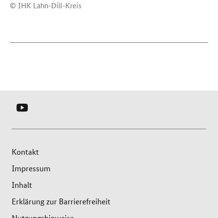
© IHK Lahn-Dill-Kreis
YOUTUBE
-
SERVICEBÜRO
LOKALE
Kontakt
BÜNDNISSE
Impressum
FÜR
Inhalt
FAMILIE
Erklärung zur Barrierefreiheit
Nutzungshinweise