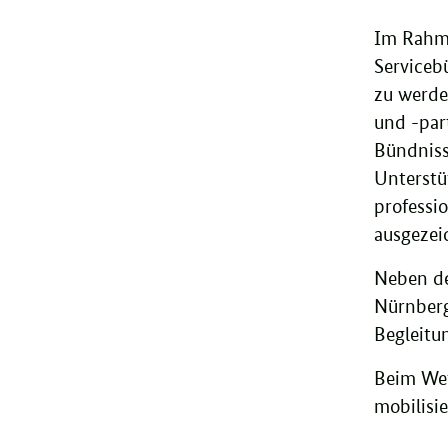
Im Rahme
Serviceb
zu werde
und -part
Bündniss
Unterstü
professi
ausgezei
Neben de
Nürnberg,
Begleitu
Beim Wet
mobilisi