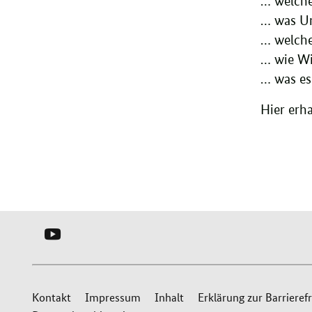
… welche
… was Un
… welche
… wie Wi
… was es
Hier erh
YOUTUBE
-
SERVICEBÜRO
Service
LOKALE
Kontakt
Impressum
Inhalt
Erklärung zur Barrierefr