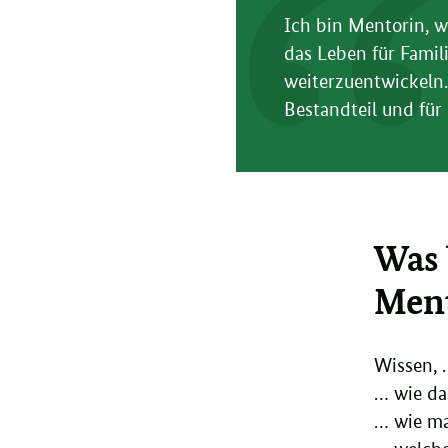
Ich bin Mentorin, w
das Leben für Famil
weiterzuentwickeln.
Bestandteil und für
Was 
Ment
Wissen, 
… wie da
… wie ma