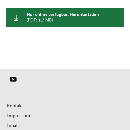
Nur online verfügbar: Herunterladen
(PDF: 1,7 MB)
YOUTUBE
-
SERVICEBÜRO
LOKALE
Kontakt
BÜNDNISSE
Impressum
FÜR
Inhalt
FAMILIE