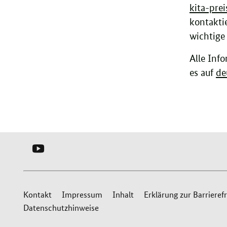
kita-pre
kontakti
wichtige 
Alle Inf
es auf
de
YOUTUBE
-
SERVICEBÜRO
Service
LOKALE
Kontakt
Impressum
Inhalt
Erklärung zur Barrierefr
BÜNDNISSE
Datenschutzhinweise
Navigation
FÜR