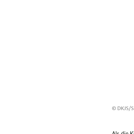
© DKJS/S
Als die 