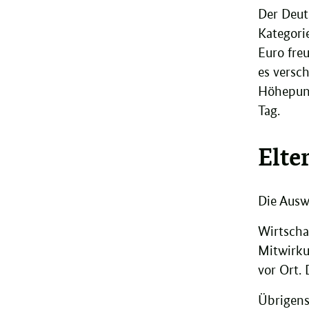
Der Deut
Kategori
Euro fre
es versc
Höhepunk
Tag.
Elte
Die Ausw
Wirtscha
Mitwirku
vor Ort. 
Übrigens