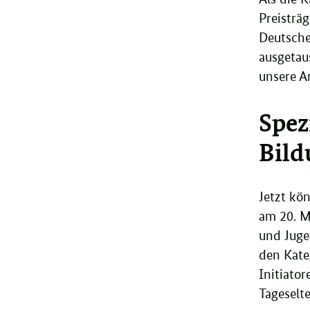
Preisträ
Deutsche
ausgetau
unsere A
Spez
Bild
Jetzt kö
am 20. M
und Juge
den Kateg
Initiato
Tageselte