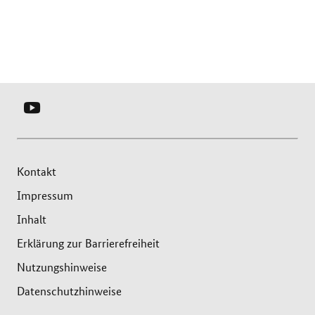
YOUTUBE
-
SERVICEBÜRO
LOKALE
Kontakt
BÜNDNISSE
Impressum
FÜR
Inhalt
FAMILIE
Erklärung zur Barrierefreiheit
Nutzungshinweise
Datenschutzhinweise