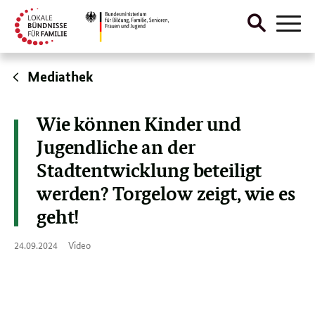
Suche
Naviga
öffnen
Direktlink:
Mediathek
Wie können Kinder und
Jugendliche an der
Stadtentwicklung beteiligt
werden? Torgelow zeigt, wie es
geht!
24.
24.09.2024
Video
09.
2024