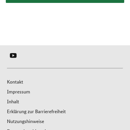
YOUTUBE
-
SERVICEBÜRO
LOKALE
Kontakt
BÜNDNISSE
Impressum
FÜR
Inhalt
FAMILIE
Erklärung zur Barrierefreiheit
Nutzungshinweise