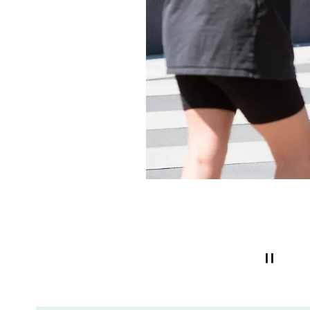
Bündnis des Monats August 2026
Familienfreundlichkeit, die Unternehmen w
Im Lahn-Dill-Kreis zeigt sich, was kleine und m