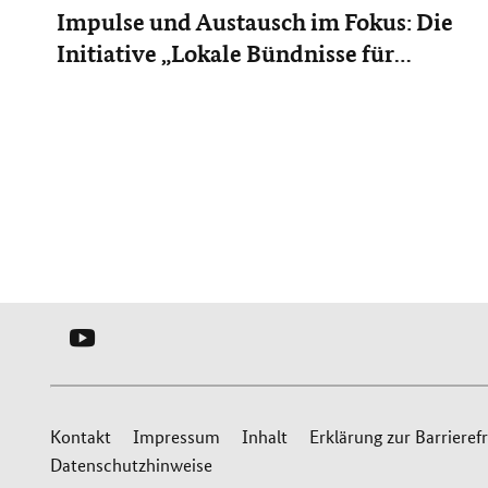
Impulse und Austausch im Fokus: Die
Initiative „Lokale Bündnisse für
Familie“ unterwegs in Niedersachsen
und Nordrhein-Westfalen
YOUTUBE
-
SERVICEBÜRO
Service
LOKALE
Kontakt
Impressum
Inhalt
Erklärung zur Barrierefr
BÜNDNISSE
Datenschutzhinweise