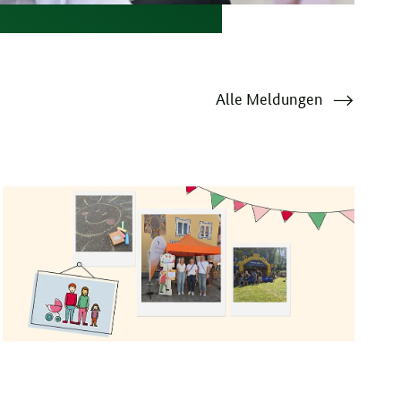
Mehr
Alle Meldungen
zum
Thema
"Aktuelles"