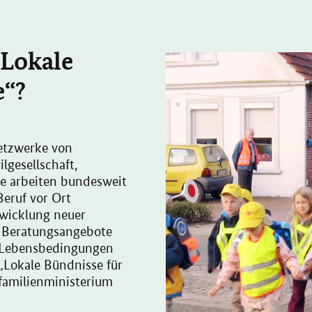
 „Lokale
e“?
Netzwerke von
lgesellschaft,
e arbeiten bundesweit
Beruf vor Ort
twicklung neuer
 Beratungsangebote
d Lebensbedingungen
 „Lokale Bündnisse für
familienministerium