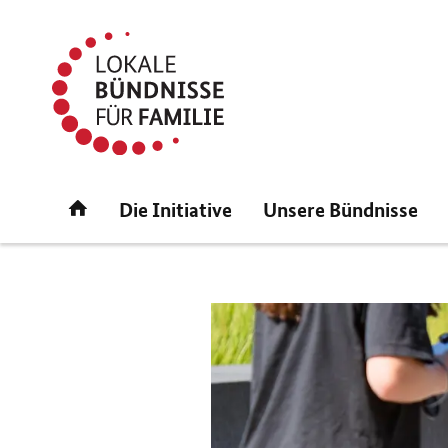
Direktlink:
Startseite
Die Initiative
Unsere Bündnisse
Lokale
Bühnen-
Slider
Bündnisse
für
Familie