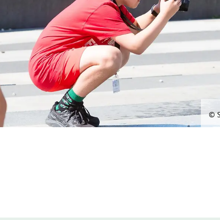
© S
eiterbringt
ittlere Unternehmen brauchen: konkrete Angebote, kurze Wege